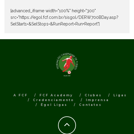
[advanced_iframe width="100%" height="300"
src="https://egol.fcf.com.br/sisgol/DERW700BDay.asp?
SelStart1=&SelStop1=&RunReport=Run+Report"]
A FCF
FCF Academy
Clubes
Ligas
Credenciamento
Imprensa
Égol Ligas
Contatos