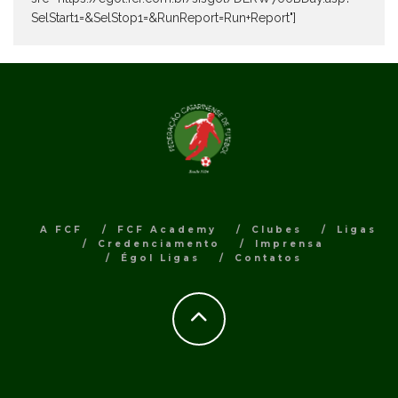
SelStart1=&SelStop1=&RunReport=Run+Report"]
A FCF
FCF Academy
Clubes
Ligas
Credenciamento
Imprensa
Égol Ligas
Contatos