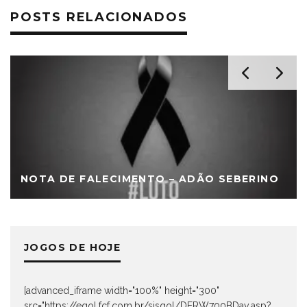
POSTS RELACIONADOS
NOTA DE FALECIMENTO – ADÃO SEBERINO
JOGOS DE HOJE
[advanced_iframe width="100%" height="300"
src="https://egol.fcf.com.br/sisgol/DERW700BDay.asp?