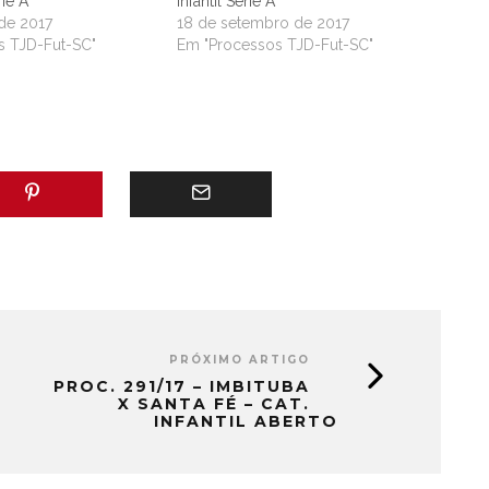
rie A
Infantil Série A
de 2017
18 de setembro de 2017
s TJD-Fut-SC"
Em "Processos TJD-Fut-SC"
PRÓXIMO ARTIGO
PROC. 291/17 – IMBITUBA
X SANTA FÉ – CAT.
INFANTIL ABERTO