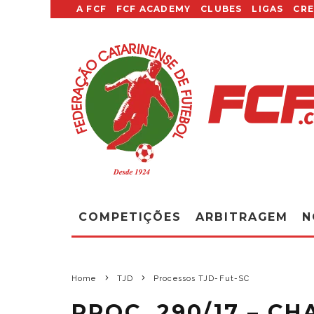
A FCF
FCF ACADEMY
CLUBES
LIGAS
CR
COMPETIÇÕES
ARBITRAGEM
N
Home
TJD
Processos TJD-Fut-SC
PROC. 290/17 – C