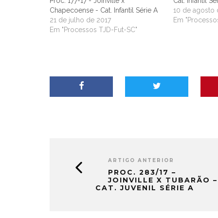
Proc. 177-17 - Joinville x
Cat. Infantil Sé
Chapecoense - Cat. Infantil Série A
10 de agosto 
21 de julho de 2017
Em "Processo
Em "Processos TJD-Fut-SC"
ARTIGO ANTERIOR
PROC. 283/17 –
JOINVILLE X TUBARÃO –
CAT. JUVENIL SÉRIE A