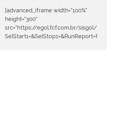
[advanced_iframe width="100%"
height="300"
src="https://egol.fcf.com.br/sisgol/DERW700BDay
SelStart1=&SelStop1=&RunReport=Run+Report"]