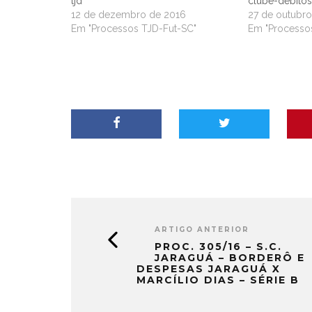
tjd
clube-debitos
12 de dezembro de 2016
27 de outubr
Em "Processos TJD-Fut-SC"
Em "Processo
ARTIGO ANTERIOR
PROC. 305/16 – S.C.
JARAGUÁ – BORDERÔ E
DESPESAS JARAGUÁ X
MARCÍLIO DIAS – SÉRIE B