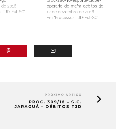
-tjd
proc-280-16-esporte-clube-
o de 2016
operario-de-mafra-debitos-tjd
s TJD-Fut-SC"
12 de dezembro de 2016
Em "Processos TJD-Fut-SC"
PRÓXIMO ARTIGO
PROC. 309/16 – S.C.
JARAGUÁ – DÉBITOS TJD