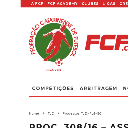
A FCF
FCF ACADEMY
CLUBES
LIGAS
CR
COMPETIÇÕES
ARBITRAGEM
N
Home
TJD
Processos TJD-Fut-SC
PROC. 308/16 – A