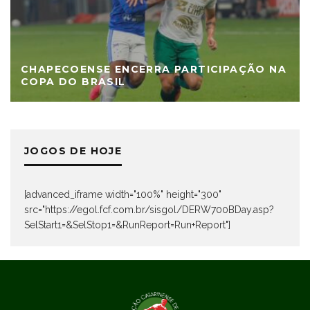
CHAPECOENSE ENCERRA PARTICIPAÇÃO NA
COPA DO BRASIL
JOGOS DE HOJE
[advanced_iframe width="100%" height="300"
src="https://egol.fcf.com.br/sisgol/DERW700BDay.asp?
SelStart1=&SelStop1=&RunReport=Run+Report"]