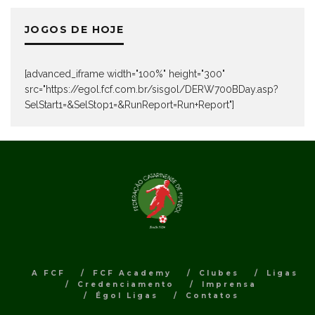
JOGOS DE HOJE
[advanced_iframe width="100%" height="300"
src="https://egol.fcf.com.br/sisgol/DERW700BDay.asp?
SelStart1=&SelStop1=&RunReport=Run+Report"]
A FCF
FCF Academy
Clubes
Ligas
Credenciamento
Imprensa
Égol Ligas
Contatos