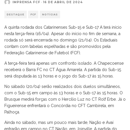
IMPRENSA FCF
·
16 DE ABRIL DE 2024
DESTAQUE
FCF
NOTÍCIAS
A quinta rodada dos Catarinenses Sub-15 e Sub-17 A terá início
nesta terça-feira (16/04). Apesar do início no fim de semana, a
rodada só será encerrada no domingo (21/04). Os Estaduais
contam com tabelas espelhadas e são promovidos pela
Federação Catarinense de Futebol (FCF).
A terça-feira terá apenas um confronto isolado. A Chapecoense
receberá o Barra FC no CT Água Amarela. A partida do Sub-15
será disputada às 13 horas e o jogo do Sub-17 às 15 horas.
No sábado (20/04) serão realizados dois duelos simultâneos,
com o Sub-15 em campo às 13 horas e o Sub-17 às 15 horas. O
Brusque medirá forças com o Hercílio Luz no CT Rolf Erbe. Já o
Figueirense enfrentará o Concórdia no CFT Cambirela, em
Palhoça.
Ainda no sábado, mas um pouco mais tarde, Nação e Avaí
entrarão em campo no CT Nação, em Joinville. A partida do