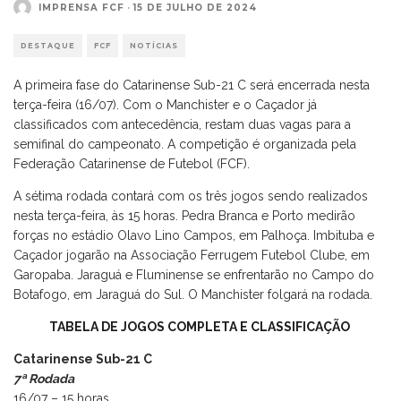
IMPRENSA FCF
·
15 DE JULHO DE 2024
DESTAQUE
FCF
NOTÍCIAS
A primeira fase do Catarinense Sub-21 C será encerrada nesta
terça-feira (16/07). Com o Manchister e o Caçador já
classificados com antecedência, restam duas vagas para a
semifinal do campeonato. A competição é organizada pela
Federação Catarinense de Futebol (FCF).
A sétima rodada contará com os três jogos sendo realizados
nesta terça-feira, às 15 horas. Pedra Branca e Porto medirão
forças no estádio Olavo Lino Campos, em Palhoça. Imbituba e
Caçador jogarão na Associação Ferrugem Futebol Clube, em
Garopaba. Jaraguá e Fluminense se enfrentarão no Campo do
Botafogo, em Jaraguá do Sul. O Manchister folgará na rodada.
TABELA DE JOGOS COMPLETA E CLASSIFICAÇÃO
Catarinense Sub-21 C
7ª Rodada
16/07 – 15 horas