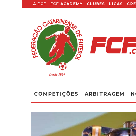
A FCF
FCF ACADEMY
CLUBES
LIGAS
CR
COMPETIÇÕES
ARBITRAGEM
N