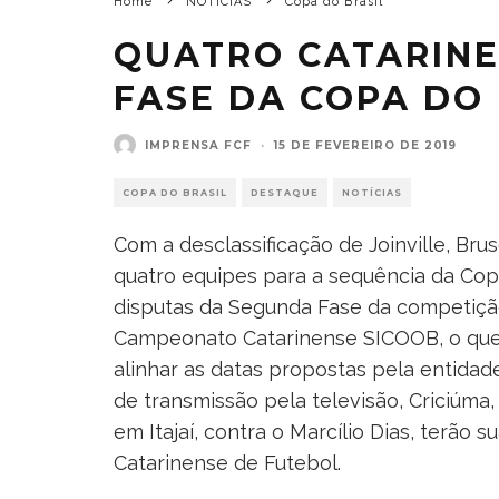
Home
NOTÍCIAS
Copa do Brasil
QUATRO CATARINE
FASE DA COPA DO 
IMPRENSA FCF
·
15 DE FEVEREIRO DE 2019
COPA DO BRASIL
DESTAQUE
NOTÍCIAS
Com a desclassificação de Joinville, Br
quatro equipes para a sequência da Copa
disputas da Segunda Fase da competição
Campeonato Catarinense SICOOB, o que 
alinhar as datas propostas pela entidad
de transmissão pela televisão, Criciúma,
em Itajaí, contra o Marcílio Dias, terão
Catarinense de Futebol.