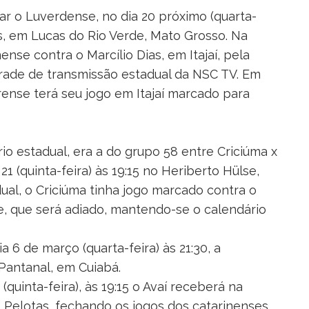
tar o Luverdense, no dia 20 próximo (quarta-
as, em Lucas do Rio Verde, Mato Grosso. Na
nse contra o Marcílio Dias, em Itajaí, pela
 grade de transmissão estadual da NSC TV. Em
rense terá seu jogo em Itajaí marcado para
io estadual, era a do grupo 58 entre Criciúma x
1 (quinta-feira) às 19:15 no Heriberto Hülse,
al, o Criciúma tinha jogo marcado contra o
e, que será adiado, mantendo-se o calendário
a 6 de março (quarta-feira) às 21:30, a
Pantanal, em Cuiabá.
quinta-feira), às 19:15 o Avaí receberá na
e Pelotas, fechando os jogos dos catarinenses