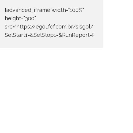
[advanced_iframe width="100%"
height="300"
src="https://egol.fcf.com.br/sisgol/DERW700BDay
SelStart1=&SelStop1=&RunReport=Run+Report"]