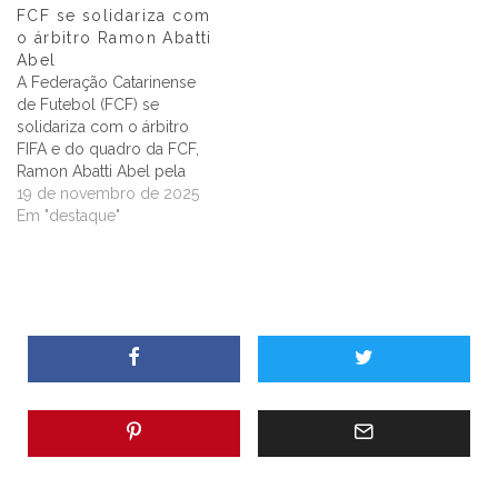
FCF se solidariza com
o árbitro Ramon Abatti
Abel
A Federação Catarinense
de Futebol (FCF) se
solidariza com o árbitro
FIFA e do quadro da FCF,
Ramon Abatti Abel pela
severa punição que obteve
19 de novembro de 2025
em julgamento realizado
Em "destaque"
nesta quarta-feira (19/11). A
punição foi
desproporcional a um
profissional que tem sua
carreira guiada pela
dedicação e conduta
ilibada. A FCF…