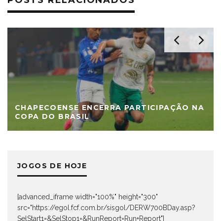
CHAPECOENSE ENCERRA PARTICIPAÇÃO NA
COPA DO BRASIL
JOGOS DE HOJE
[advanced_iframe width="100%" height="300"
src="https://egol.fcf.com.br/sisgol/DERW700BDay.asp?
SelStart1=&SelStop1=&RunReport=Run+Report"]