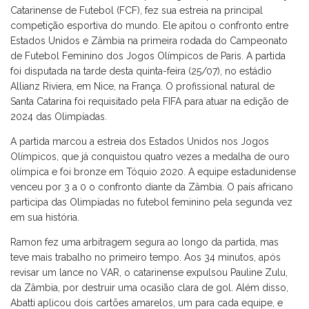
Catarinense de Futebol (FCF), fez sua estreia na principal
competição esportiva do mundo. Ele apitou o confronto entre
Estados Unidos e Zâmbia na primeira rodada do Campeonato
de Futebol Feminino dos Jogos Olímpicos de Paris. A partida
foi disputada na tarde desta quinta-feira (25/07), no estádio
Allianz Riviera, em Nice, na França. O profissional natural de
Santa Catarina foi requisitado pela FIFA para atuar na edição de
2024 das Olimpíadas.
A partida marcou a estreia dos Estados Unidos nos Jogos
Olímpicos, que já conquistou quatro vezes a medalha de ouro
olímpica e foi bronze em Tóquio 2020. A equipe estadunidense
venceu por 3 a 0 o confronto diante da Zâmbia. O país africano
participa das Olimpíadas no futebol feminino pela segunda vez
em sua história.
Ramon fez uma arbitragem segura ao longo da partida, mas
teve mais trabalho no primeiro tempo. Aos 34 minutos, após
revisar um lance no VAR, o catarinense expulsou Pauline Zulu,
da Zâmbia, por destruir uma ocasião clara de gol. Além disso,
Abatti aplicou dois cartões amarelos, um para cada equipe, e