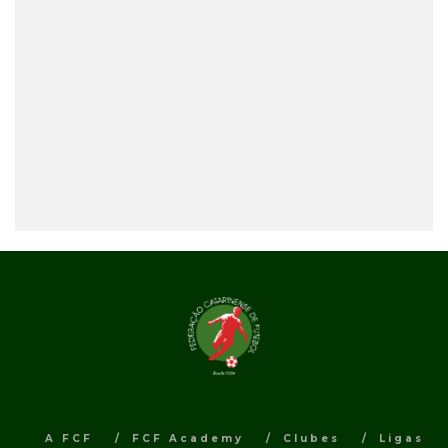
A FCF
FCF Academy
Clubes
Ligas