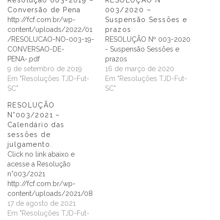
Conversão de Pena
003/2020 –
http://fcf.com.br/wp-
Suspensão Sessões e
content/uploads/2022/01
prazos
/RESOLUCAO-NO-003-19-
RESOLUÇÃO Nº 003-2020
CONVERSAO-DE-
- Suspensão Sessões e
PENA-.pdf
prazos
9 de setembro de 2019
16 de março de 2020
Em "Resoluções TJD-Fut-
Em "Resoluções TJD-Fut-
SC"
SC"
RESOLUÇÃO
N°003/2021 –
Calendário das
sessões de
julgamento.
Click no link abaixo e
acesse a Resolução
n°003/2021
http://fcf.com.br/wp-
content/uploads/2021/08
/RESOLUÇÃO-No-003-
17 de agosto de 2021
Calendário-Sessoes.pdf
Em "Resoluções TJD-Fut-