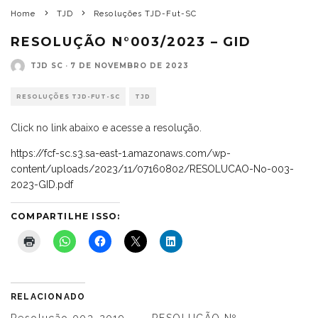
Home
TJD
Resoluções TJD-Fut-SC
RESOLUÇÃO N°003/2023 – GID
TJD SC
·
7 DE NOVEMBRO DE 2023
RESOLUÇÕES TJD-FUT-SC
TJD
Click no link abaixo e acesse a resolução.
https://fcf-sc.s3.sa-east-1.amazonaws.com/wp-
content/uploads/2023/11/07160802/RESOLUCAO-No-003-
2023-GID.pdf
COMPARTILHE ISSO:
RELACIONADO
Resolução 003-2019 –
RESOLUÇÃO Nº