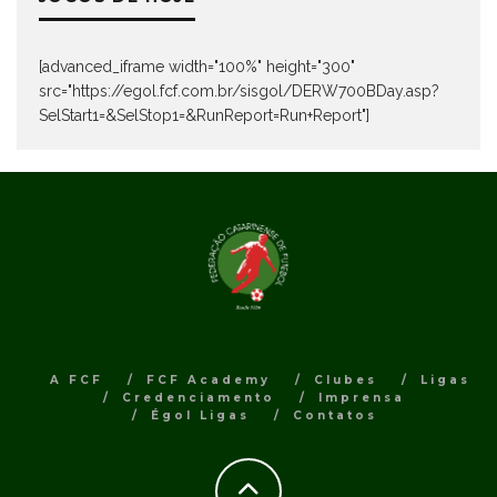
[advanced_iframe width="100%" height="300"
src="https://egol.fcf.com.br/sisgol/DERW700BDay.asp?
SelStart1=&SelStop1=&RunReport=Run+Report"]
A FCF
FCF Academy
Clubes
Ligas
Credenciamento
Imprensa
Égol Ligas
Contatos