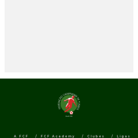
A FCF
FCF Academy
Clubes
Ligas