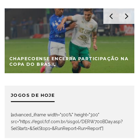
CHAPECOENSE ENCERRA PARTICIPAÇÃO NA
COPA DO BRASIL
JOGOS DE HOJE
[advanced_iframe width="100%" height="300"
src="https://egol.fcf.com.br/sisgol/DERW700BDay.asp?
SelStart1=&SelStop1=&RunReport=Run+Report"]