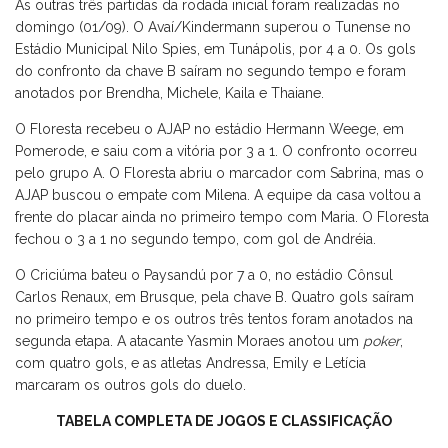
As outras três partidas da rodada inicial foram realizadas no
domingo (01/09). O Avaí/Kindermann superou o Tunense no
Estádio Municipal Nilo Spies, em Tunápolis, por 4 a 0. Os gols
do confronto da chave B saíram no segundo tempo e foram
anotados por Brendha, Michele, Kaila e Thaiane.
O Floresta recebeu o AJAP no estádio Hermann Weege, em
Pomerode, e saiu com a vitória por 3 a 1. O confronto ocorreu
pelo grupo A. O Floresta abriu o marcador com Sabrina, mas o
AJAP buscou o empate com Milena. A equipe da casa voltou a
frente do placar ainda no primeiro tempo com Maria. O Floresta
fechou o 3 a 1 no segundo tempo, com gol de Andréia.
O Criciúma bateu o Paysandú por 7 a 0, no estádio Cônsul
Carlos Renaux, em Brusque, pela chave B. Quatro gols saíram
no primeiro tempo e os outros três tentos foram anotados na
segunda etapa. A atacante Yasmin Moraes anotou um
poker
,
com quatro gols, e as atletas Andressa, Emily e Letícia
marcaram os outros gols do duelo.
TABELA COMPLETA DE JOGOS E CLASSIFICAÇÃO