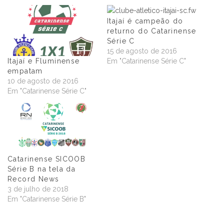
Itajaí é campeão do
returno do Catarinense
Série C
15 de agosto de 2016
Em "Catarinense Série C"
Itajaí e Fluminense
empatam
10 de agosto de 2016
Em "Catarinense Série C"
Catarinense SICOOB
Série B na tela da
Record News
3 de julho de 2018
Em "Catarinense Série B"