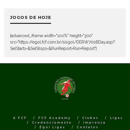
JOGOS DE HOJE
[advanced_iframe width="100%" height="300"
src="https://egol.fcf.com.br/sisgol/DERW700BDay.asp?
SelStart1=&SelStop1=&RunReport=Run+Report"]
A FCF
FCF Academy
Clubes
Ligas
Credenciamento
Imprensa
Égol Ligas
Contatos