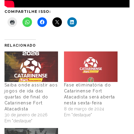
COMPARTILHE ISSO:
RELACIONADO
Saiba onde assistir aos
Fase eliminatória do
jogos de ida das
Catarinense Fort
quartas de final do
Atacadista será aberta
Catarinense Fort
nesta sexta-feira
Atacadista
8 de março de 2024
30 de janeiro de 2026
Em "destaque"
Em "destaque"