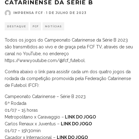
CATARINENSE DA SÉRIE B
IMPRENSA FCF
·
1 DE JULHO DE 2023
DESTAQUE
FCF
NOTÍCIAS
Todos os jogos do Campeonato Catarinense da Série B 2023
são transmitidos ao vivo e de graça pela FCF TV, através de seu
canal no YouTube, no endereço
https://www.youtube.com/@fcf_futebol.
Confira abaixo o link para assistir cada um dos quatro jogos da
rodada da competição promovida pela Federação Catarinense
de Futebol (FCF):
Campeonato Catarinense – Série B 2023
6ª Rodada
01/07 – 15 horas
Metropolitano x Caravaggio –
LINK DO JOGO
Carlos Renaux x Juventus –
LINK DO JOGO
01/07 – 15h30min
Caçador x Internacional –
LINK DO JOGO