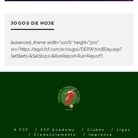
JOGOS DE HOJE
[advanced_iframe width="100%" height="300"
src="https://egol.fcf.com.br/sisgol/DERW700BDay.asp?
SelStart1=&SelStop1=&RunReport=Run+Report"]
A FCF
FCF Academy
Clubes
Ligas
Credenciamento
Imprensa