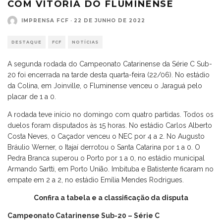
COM VITÓRIA DO FLUMINENSE
IMPRENSA FCF
·
22 DE JUNHO DE 2022
DESTAQUE
FCF
NOTÍCIAS
A segunda rodada do Campeonato Catarinense da Série C Sub-
20 foi encerrada na tarde desta quarta-feira (22/06). No estádio
da Colina, em Joinville, o Fluminense venceu o Jaraguá pelo
placar de 1 a 0.
A rodada teve início no domingo com quatro partidas. Todos os
duelos foram disputados às 15 horas. No estádio Carlos Alberto
Costa Neves, o Caçador venceu o NEC por 4 a 2. No Augusto
Bráulio Werner, o Itajaí derrotou o Santa Catarina por 1 a 0. O
Pedra Branca superou o Porto por 1 a 0, no estádio municipal
Armando Sartti, em Porto União. Imbituba e Batistente ficaram no
empate em 2 a 2, no estádio Emília Mendes Rodrigues.
Confira a tabela e a classificação da disputa
Campeonato Catarinense Sub-20 – Série C