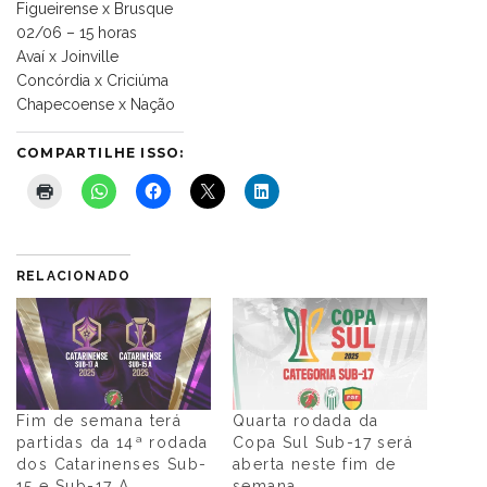
Figueirense x Brusque
02/06 – 15 horas
Avaí x Joinville
Concórdia x Criciúma
Chapecoense x Nação
COMPARTILHE ISSO:
RELACIONADO
Fim de semana terá
Quarta rodada da
partidas da 14ª rodada
Copa Sul Sub-17 será
dos Catarinenses Sub-
aberta neste fim de
15 e Sub-17 A
semana