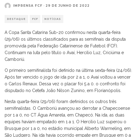
IMPRENSA FCF
·
29 DE JUNHO DE 2022
DESTAQUE
FCF
NOTÍCIAS
A Copa Santa Catarina Sub-20 confirmou nesta quarta-feira
(29/06) os últimos classificados para as semifinais da disputa
promovida pela Federação Catarinense de Futebol (FCF).
Continuam na luta pelo título o Avaí, Hercílio Luz, Criciúma e
Camboriú.
O primeiro semifinalista foi definido na última sexta-feira (24/06).
Após ter vencido o jogo de ida por 2 a 1, o Avaí voltou a vencer
o Carlos Renaux. Dessa vez o placar foi 5 a 0. o confronto foi
disputado no Cetefa João Nilson Zunino, em Florianópolis.
Nesta quarta-feira (29/06) foram definidos os outros três
semifinalistas. O Camboriú avançou ao derrotar a Chapecoense
por 1 a 0, no CT Água Amarela, em Chapecó. Na ida, as duas
equipes haviam empatado em 1 a 1. O Hercílio Luz superou o
Brusque por 1 a 0, no estádio municipal Alberto Warmeling, em
São Ludgero. Na ida havia ocorrido empate em Brusque em 0 a