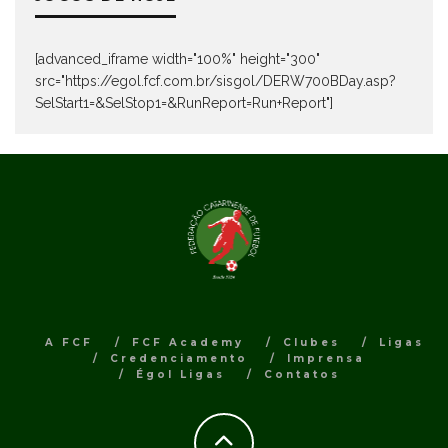
[advanced_iframe width="100%" height="300"
src="https://egol.fcf.com.br/sisgol/DERW700BDay.asp?
SelStart1=&SelStop1=&RunReport=Run+Report"]
A FCF
FCF Academy
Clubes
Ligas
Credenciamento
Imprensa
Égol Ligas
Contatos