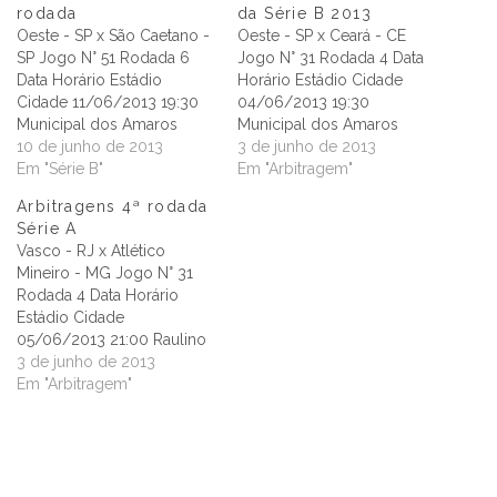
rodada
da Série B 2013
Oeste - SP x São Caetano -
Oeste - SP x Ceará - CE
SP Jogo N° 51 Rodada 6
Jogo N° 31 Rodada 4 Data
Data Horário Estádio
Horário Estádio Cidade
Cidade 11/06/2013 19:30
04/06/2013 19:30
Municipal dos Amaros
Municipal dos Amaros
Itapolis Arbitro Vinicius
10 de junho de 2013
Itapolis Arbitro Alicio Pena
3 de junho de 2013
Furlan (SP) Arbitro
Em "Série B"
Junior (MG) Arbitro
Em "Arbitragem"
Assistente 1 Gustavo
Assistente 1 Guilherme Dias
Arbitragens 4ª rodada
Rodrigues de Oliveira (SP)
Camilo (MG) Arbitro
Série A
Arbitro Assistente 2 Daniel
Assistente 2 Marcus
Vasco - RJ x Atlético
Luis Marques (SP) Quarto
Vinicius Gomes (MG)
Mineiro - MG Jogo N° 31
Arbitro Antonio Rogerio
Quarto Arbitro Jose
Rodada 4 Data Horário
Batista do Prado (SP)…
Claudio Rocha Filho (SP)
Estádio Cidade
Assessor Cleber…
05/06/2013 21:00 Raulino
de Oliveira Volta Redonda
3 de junho de 2013
Arbitro Raphael Claus (SP)
Em "Arbitragem"
Arbitro Assistente 1 Rogerio
Pablos Zanardo (SP) Arbitro
Assistente 2 Vicente
Romano Neto (SP) Quarto
Arbitro Estevão Cunha da