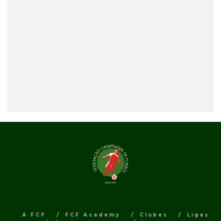
A FCF
FCF Academy
Clubes
Ligas