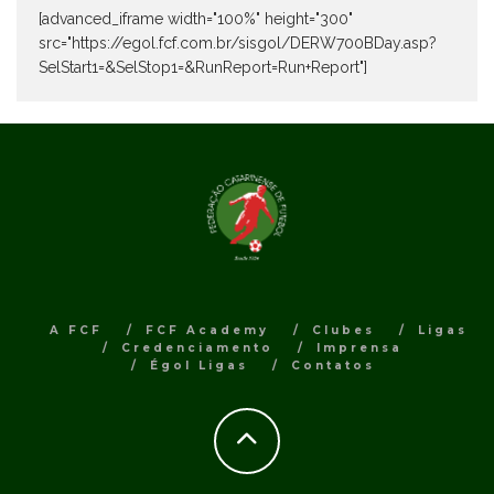
[advanced_iframe width="100%" height="300"
src="https://egol.fcf.com.br/sisgol/DERW700BDay.asp?
SelStart1=&SelStop1=&RunReport=Run+Report"]
A FCF
FCF Academy
Clubes
Ligas
Credenciamento
Imprensa
Égol Ligas
Contatos