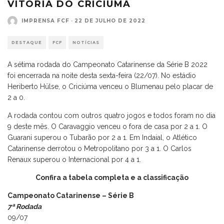
VITÓRIA DO CRICIÚMA
IMPRENSA FCF
·
22 DE JULHO DE 2022
DESTAQUE
FCF
NOTÍCIAS
A sétima rodada do Campeonato Catarinense da Série B 2022
foi encerrada na noite desta sexta-feira (22/07). No estádio
Heriberto Hülse, o Criciúma venceu o Blumenau pelo placar de
2 a 0.
A rodada contou com outros quatro jogos e todos foram no dia
9 deste mês. O Caravaggio venceu o fora de casa por 2 a 1. O
Guarani superou o Tubarão por 2 a 1. Em Indaial, o Atlético
Catarinense derrotou o Metropolitano por 3 a 1. O Carlos
Renaux superou o Internacional por 4 a 1.
Confira a tabela completa e a classificação
Campeonato Catarinense – Série B
7ª Rodada
09/07