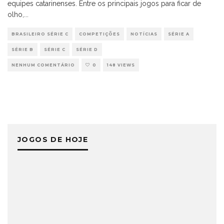
equipes catarinenses. Entre os principais jogos para ficar de
olho,
...
BRASILEIRO SÉRIE C
COMPETIÇÕES
NOTÍCIAS
SÉRIE A
SÉRIE B
SÉRIE C
SÉRIE D
NENHUM COMENTÁRIO
0
148 VIEWS
JOGOS DE HOJE