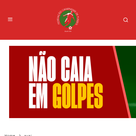
Home
avaí