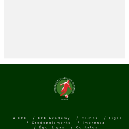
A FCF
FCF Academy
Clubes
Ligas
Credenciamento
Imprensa
Égol Ligas
Contatos