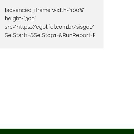
[advanced_iframe width="100%"
height="300"
src="https://egol.fcf.com.br/sisgol/DERW700BDay
SelStart1=&SelStop1=&RunReport=Run+Report"]