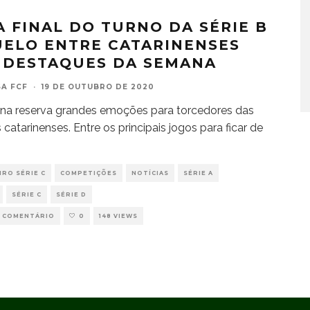
A FINAL DO TURNO DA SÉRIE B
UELO ENTRE CATARINENSES
 DESTAQUES DA SEMANA
A FCF
·
19 DE OUTUBRO DE 2020
na reserva grandes emoções para torcedores das
 catarinenses. Entre os principais jogos para ficar de
IRO SÉRIE C
COMPETIÇÕES
NOTÍCIAS
SÉRIE A
SÉRIE C
SÉRIE D
 COMENTÁRIO
0
148 VIEWS