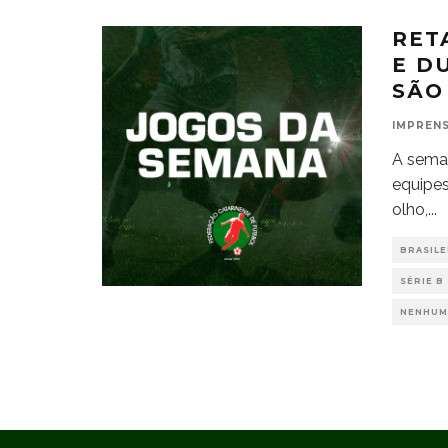
RET
E D
SÃO
IMPRENS
A sema
equipes
olho,
...
BRASILE
SÉRIE B
NENHUM