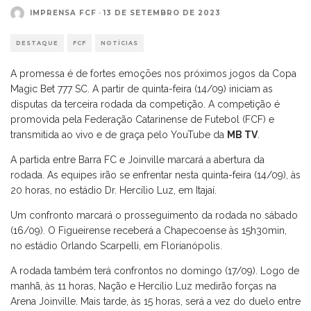
IMPRENSA FCF
·
13 DE SETEMBRO DE 2023
DESTAQUE
FCF
NOTÍCIAS
A promessa é de fortes emoções nos próximos jogos da Copa
Magic Bet 777 SC. A partir de quinta-feira (14/09) iniciam as
disputas da terceira rodada da competição. A competição é
promovida pela Federação Catarinense de Futebol (FCF) e
transmitida ao vivo e de graça pelo YouTube da
MB TV
.
A partida entre Barra FC e Joinville marcará a abertura da
rodada. As equipes irão se enfrentar nesta quinta-feira (14/09), às
20 horas, no estádio Dr. Hercílio Luz, em Itajaí.
Um confronto marcará o prosseguimento da rodada no sábado
(16/09). O Figueirense receberá a Chapecoense às 15h30min,
no estádio Orlando Scarpelli, em Florianópolis.
A rodada também terá confrontos no domingo (17/09). Logo de
manhã, às 11 horas, Nação e Hercílio Luz medirão forças na
Arena Joinville. Mais tarde, às 15 horas, será a vez do duelo entre