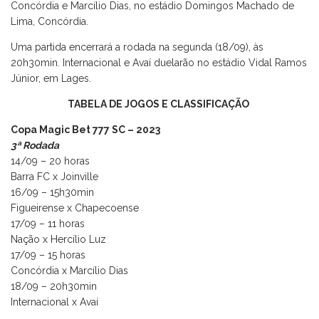
Concórdia e Marcílio Dias, no estádio Domingos Machado de
Lima, Concórdia.
Uma partida encerrará a rodada na segunda (18/09), às
20h30min. Internacional e Avaí duelarão no estádio Vidal Ramos
Júnior, em Lages.
TABELA DE JOGOS E CLASSIFICAÇÃO
Copa Magic Bet 777 SC – 2023
3ª Rodada
14/09 – 20 horas
Barra FC x Joinville
16/09 – 15h30min
Figueirense x Chapecoense
17/09 – 11 horas
Nação x Hercílio Luz
17/09 – 15 horas
Concórdia x Marcílio Dias
18/09 – 20h30min
Internacional x Avaí