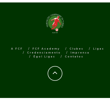
A FCF
FCF Academy
Clubes
Ligas
Credenciamento
Imprensa
Égol Ligas
Contatos