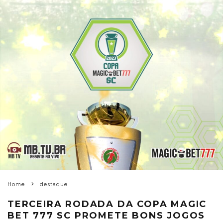
Home
destaque
TERCEIRA RODADA DA COPA MAGIC
BET 777 SC PROMETE BONS JOGOS