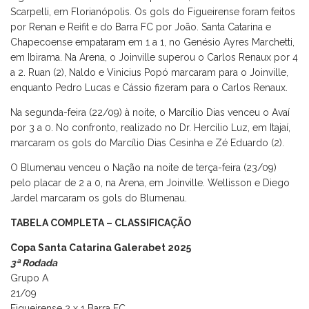
Scarpelli, em Florianópolis. Os gols do Figueirense foram feitos
por Renan e Reifit e do Barra FC por João. Santa Catarina e
Chapecoense empataram em 1 a 1, no Genésio Ayres Marchetti,
em Ibirama. Na Arena, o Joinville superou o Carlos Renaux por 4
a 2. Ruan (2), Naldo e Vinicius Popó marcaram para o Joinville,
enquanto Pedro Lucas e Cássio fizeram para o Carlos Renaux.
Na segunda-feira (22/09) à noite, o Marcílio Dias venceu o Avaí
por 3 a 0. No confronto, realizado no Dr. Hercílio Luz, em Itajaí,
marcaram os gols do Marcílio Dias Cesinha e Zé Eduardo (2).
O Blumenau venceu o Nação na noite de terça-feira (23/09)
pelo placar de 2 a 0, na Arena, em Joinville. Wellisson e Diego
Jardel marcaram os gols do Blumenau.
TABELA COMPLETA
–
CLASSIFICAÇÃO
Copa Santa Catarina Galerabet 2025
3ª Rodada
Grupo A
21/09
Figueirense 2 x 1 Barra FC