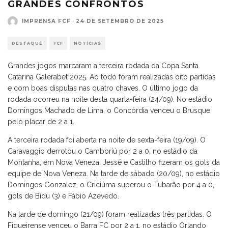
GRANDES CONFRONTOS
IMPRENSA FCF
·
24 DE SETEMBRO DE 2025
DESTAQUE
FCF
NOTÍCIAS
Grandes jogos marcaram a terceira rodada da Copa Santa
Catarina Galerabet 2025. Ao todo foram realizadas oito partidas
e com boas disputas nas quatro chaves. O último jogo da
rodada ocorreu na noite desta quarta-feira (24/09). No estádio
Domingos Machado de Lima, o Concórdia venceu o Brusque
pelo placar de 2 a 1.
A terceira rodada foi aberta na noite de sexta-feira (19/09). O
Caravaggio derrotou o Camboriú por 2 a 0, no estádio da
Montanha, em Nova Veneza. Jessé e Castilho fizeram os gols da
equipe de Nova Veneza. Na tarde de sábado (20/09), no estádio
Domingos Gonzalez, o Criciúma superou o Tubarão por 4 a 0,
gols de Bidu (3) e Fábio Azevedo.
Na tarde de domingo (21/09) foram realizadas três partidas. O
Figueirense venceu o Barra FC por 2 a 1, no estádio Orlando