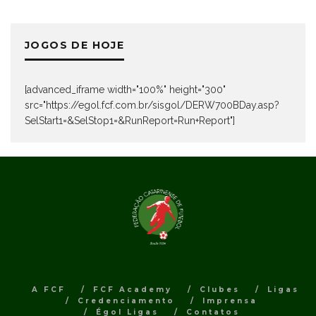
JOGOS DE HOJE
[advanced_iframe width="100%" height="300"
src="https://egol.fcf.com.br/sisgol/DERW700BDay.asp?
SelStart1=&SelStop1=&RunReport=Run+Report"]
A FCF
FCF Academy
Clubes
Ligas
Credenciamento
Imprensa
Égol Ligas
Contatos