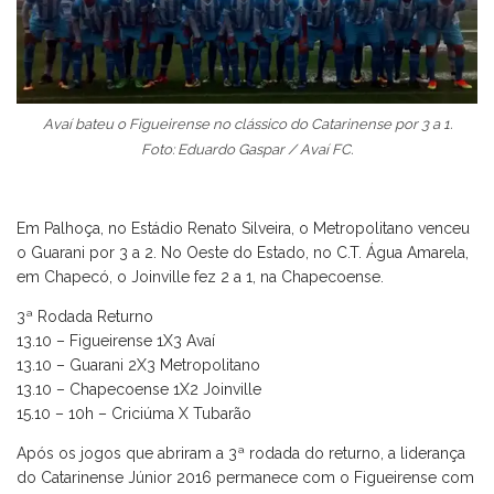
Avaí bateu o Figueirense no clássico do Catarinense por 3 a 1.
Foto: Eduardo Gaspar / Avaí FC.
Em Palhoça, no Estádio Renato Silveira, o Metropolitano venceu
o Guarani por 3 a 2. No Oeste do Estado, no C.T. Água Amarela,
em Chapecó, o Joinville fez 2 a 1, na Chapecoense.
3ª Rodada Returno
13.10 – Figueirense 1X3 Avaí
13.10 – Guarani 2X3 Metropolitano
13.10 – Chapecoense 1X2 Joinville
15.10 – 10h – Criciúma X Tubarão
Após os jogos que abriram a 3ª rodada do returno, a liderança
do Catarinense Júnior 2016 permanece com o Figueirense com