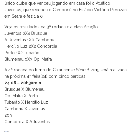
único clube que venceu jogando em casa foi o Atlético
Juventus, que recebeu o Camboriú no Estádio Victório Pierozan,
em Seara e fez 1 a 0.
Veja os resultados da 3ª rodada e a classificação:
Juventus 0X4 Brusque
A. Juventus 1X0 Camboriú
Hercílio Luz 2X2 Concórdia
Porto 1X2 Tubarão
Blumenau 0X3 Op. Mafra
A 4ª rodada do turno do Catarinense Série B 2015 será realizada
na próxima 4ª feira(24) com cinco partidas:
24.06 – 20h30min
Brusque X Blumenau
Op. Mafra X Porto
Tubarão X Hercílio Luz
Camboriú X Juventus
20h
Concórdia X A.Juventus