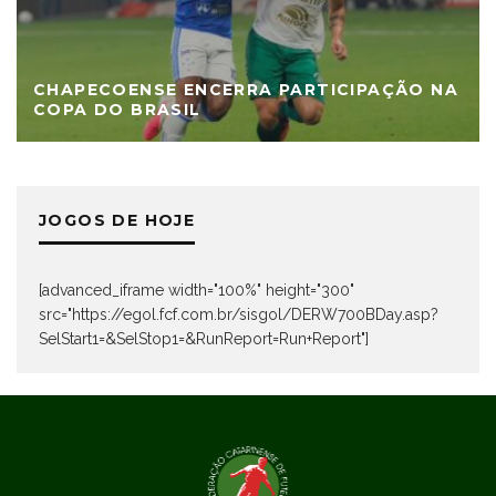
CHAPECOENSE ENCERRA PARTICIPAÇÃO NA
COPA DO BRASIL
JOGOS DE HOJE
[advanced_iframe width="100%" height="300"
src="https://egol.fcf.com.br/sisgol/DERW700BDay.asp?
SelStart1=&SelStop1=&RunReport=Run+Report"]