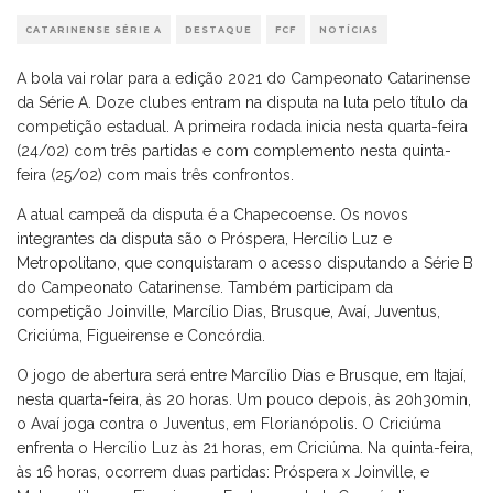
CATARINENSE SÉRIE A
DESTAQUE
FCF
NOTÍCIAS
A bola vai rolar para a edição 2021 do Campeonato Catarinense
da Série A. Doze clubes entram na disputa na luta pelo título da
competição estadual. A primeira rodada inicia nesta quarta-feira
(24/02) com três partidas e com complemento nesta quinta-
feira (25/02) com mais três confrontos.
A atual campeã da disputa é a Chapecoense. Os novos
integrantes da disputa são o Próspera, Hercílio Luz e
Metropolitano, que conquistaram o acesso disputando a Série B
do Campeonato Catarinense. Também participam da
competição Joinville, Marcílio Dias, Brusque, Avaí, Juventus,
Criciúma, Figueirense e Concórdia.
O jogo de abertura será entre Marcílio Dias e Brusque, em Itajaí,
nesta quarta-feira, às 20 horas. Um pouco depois, às 20h30min,
o Avaí joga contra o Juventus, em Florianópolis. O Criciúma
enfrenta o Hercílio Luz às 21 horas, em Criciúma. Na quinta-feira,
às 16 horas, ocorrem duas partidas: Próspera x Joinville, e