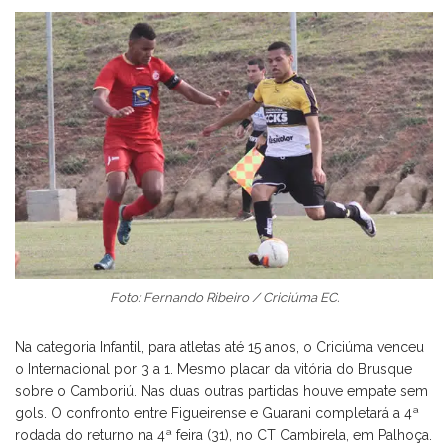
Foto: Fernando Ribeiro / Criciúma EC.
Na categoria Infantil, para atletas até 15 anos, o Criciúma venceu
o Internacional por 3 a 1. Mesmo placar da vitória do Brusque
sobre o Camboriú. Nas duas outras partidas houve empate sem
gols. O confronto entre Figueirense e Guarani completará a 4ª
rodada do returno na 4ª feira (31), no CT Cambirela, em Palhoça.