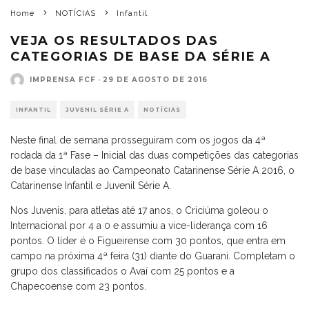
Home
NOTÍCIAS
Infantil
VEJA OS RESULTADOS DAS
CATEGORIAS DE BASE DA SÉRIE A
IMPRENSA FCF
·
29 DE AGOSTO DE 2016
INFANTIL
JUVENIL SÉRIE A
NOTÍCIAS
Neste final de semana prosseguiram com os jogos da 4ª
rodada da 1ª Fase – Inicial das duas competições das categorias
de base vinculadas ao Campeonato Catarinense Série A 2016, o
Catarinense Infantil e Juvenil Série A.
Nos Juvenis, para atletas até 17 anos, o Criciúma goleou o
Internacional por 4 a 0 e assumiu a vice-liderança com 16
pontos. O líder é o Figueirense com 30 pontos, que entra em
campo na próxima 4ª feira (31) diante do Guarani. Completam o
grupo dos classificados o Avaí com 25 pontos e a
Chapecoense com 23 pontos.