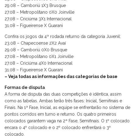
29.08 – Camboriú 1X3 Brusque
27.08 – Metropolitano 0X0 Joinville
27.08 – Criciúma 3X1 Internacional
31.08 – Figueirense X Guarani
Confira os jogos da 4ª rodada returno da categoria Juvenil:
23.08 – Chapecoense 2X2 Avaí
29.08 – Camboriú 0X0 Brusque
27.08 – Metropolitano 0X1 Joinville
27.08 – Criciúma 4X0 Internacional
31.08 – Figueirense X Guarani
– Veja todas as informações das categorias de base
Formas de disputa
A forma de disputa das duas competições é idêntica, assim
como as tabelas. Ambas terão três fases: Inicial, Semifinais e
Finais. Na 1ª Fase, Inicial, as equipe se enfrentarão no sistema de
pontos corridos em turno e returno. Os quatro primeiros
colocados garantem vaga na 2ª Fase, Semifinais. O 1º colocado
encara o 4º colocado e o 2º colocado enfrentará o 3º
colocado.