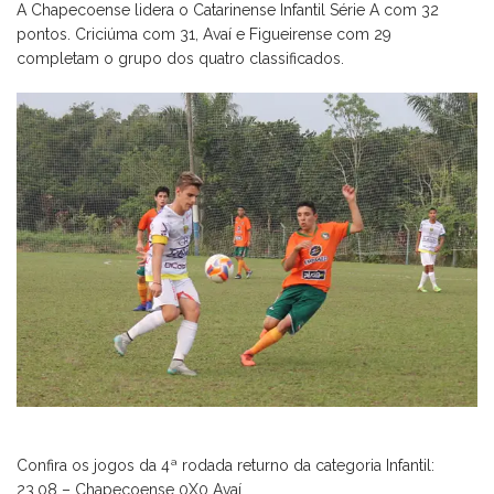
A Chapecoense lidera o Catarinense Infantil Série A com 32
pontos. Criciúma com 31, Avaí e Figueirense com 29
completam o grupo dos quatro classificados.
Confira os jogos da 4ª rodada returno da categoria Infantil:
23.08 – Chapecoense 0X0 Avaí