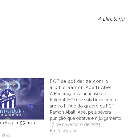
A Diretoria
FCF se solidariza com o
árbitro Ramon Abatti Abel
A Federação Catarinense de
Futebol (FCF) se solidariza com o
árbitro FIFA e do quadro da FCF,
Ramon Abatti Abel pela severa
punição que obteve em julgamento
celebra 55 anos
realizado nesta quarta-feira (19/11).
19 de novembro de 2025
A punição foi desproporcional a um
Em "destaque"
e 2025
profissional que tem sua carreira