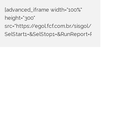
[advanced_iframe width="100%"
height="300"
src="https://egol.fcf.com.br/sisgol/DERW700BDay
SelStart1=&SelStop1=&RunReport=Run+Report"]