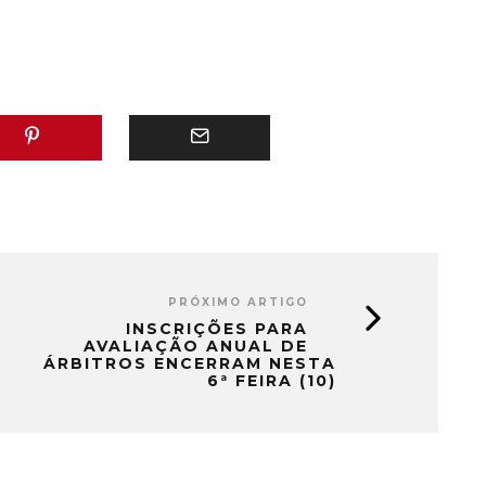
"
guiada pela dedicação e conduta
ilibada. A FCF…
PRÓXIMO ARTIGO
INSCRIÇÕES PARA
AVALIAÇÃO ANUAL DE
ÁRBITROS ENCERRAM NESTA
6ª FEIRA (10)