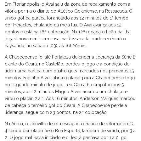
Em Florianópolis, o Avaí saiu da zona de rebaixamento com a
vitória por 1 a 0 diante do Atlético Goianiense, na Ressacada. O
único gol da partida foi anotado aos 12 minutos do 1º tempo
por Héracles, chutando da meia lua. O Avaí avança aos 12
pontos e está na 16ª colocação. Na 12ª rodada o Leão da Ilha
jogará novamente em casa, na Ressacada, onde receberá o
Paysandu, no sábado (03), às 16h20min.
A Chapecoense foi até Fortaleza defender a liderança da Série B
diante do Ceará, no Castelão, perdeu o jogo e a condição de
líder numa partida com quatro gols marcados nos primeiros 15
minutos. Fabinho Alves abriu o placar para a Chapecoense logo
no segundo minuto de jogo. Leo Gamalho empatou aos 5
minutos, aos 12 minutos Magno Alves acertou um chutaço e
virou o placar, 2 a 1. Aos 16 minutos, Anderson Marques marcou
de cabeça o terceiro gol do Ceará. A Chapecoense perde a
liderança, segue com 23 pontos, na 2ª colocação.
Na Arena, o Joinville deixou escapar a chance de retornar ao G-
4 sendo derrotado pelo Boa Esporte, também de virada, por 3 a
2. O jogo mal havia iniciado e o Jec já ganhava por 1 a 0, gol