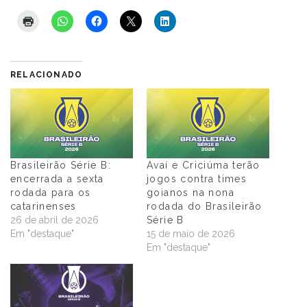
RELACIONADO
Brasileirão Série B:
Avaí e Criciúma terão
encerrada a sexta
jogos contra times
rodada para os
goianos na nona
catarinenses
rodada do Brasileirão
26 de abril de 2026
Série B
Em "destaque"
15 de maio de 2026
Em "destaque"