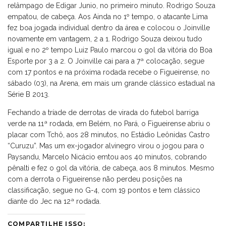
relâmpago de Edigar Junio, no primeiro minuto. Rodrigo Souza
empatou, de cabeça. Aos Ainda no 1º tempo, o atacante Lima
fez boa jogada individual dentro da área e colocou o Joinville
novamente em vantagem, 2 a 1. Rodrigo Souza deixou tudo
igual e no 2º tempo Luiz Paulo marcou o gol da vitória do Boa
Esporte por 3 a 2. O Joinville cai para a 7ª colocação, segue
com 17 pontos e na próxima rodada recebe o Figueirense, no
sábado (03), na Arena, em mais um grande clássico estadual na
Série B 2013.
Fechando a tríade de derrotas de virada do futebol barriga
verde na 11ª rodada, em Belém, no Pará, o Figueirense abriu o
placar com Tchô, aos 28 minutos, no Estádio Leônidas Castro
“Curuzu”. Mas um ex-jogador alvinegro virou o jogou para o
Paysandu, Marcelo Nicácio emtou aos 40 minutos, cobrando
pênalti e fez o gol da vitória, de cabeça, aos 8 minutos. Mesmo
com a derrota o Figueirense não perdeu posições na
classificação, segue no G-4, com 19 pontos e tem clássico
diante do Jec na 12ª rodada.
COMPARTILHE ISSO: