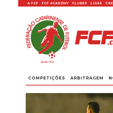
A FCF
FCF ACADEMY
CLUBES
LIGAS
CR
COMPETIÇÕES
ARBITRAGEM
N