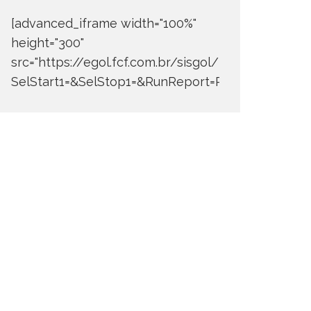
[advanced_iframe width="100%"
height="300"
src="https://egol.fcf.com.br/sisgol/DERW700BDay
SelStart1=&SelStop1=&RunReport=Run+Report"]