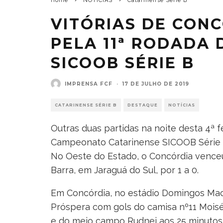
Home
NOTÍCIAS
Catarinense Série B
VITÓRIAS DE CON
PELA 11ª RODADA
SICOOB SÉRIE B
IMPRENSA FCF
·
17 DE JULHO DE 2019
CATARINENSE SÉRIE B
DESTAQUE
NOTÍCIAS
Outras duas partidas na noite desta 4ª f
Campeonato Catarinense SICOOB Série B
No Oeste do Estado, o Concórdia venceu
Barra, em Jaraguá do Sul, por 1 a 0.
Em Concórdia, no estádio Domingos Mac
Próspera com gols do camisa nº11 Moisé
e do meio campo Rudnei aos 25 minutos 