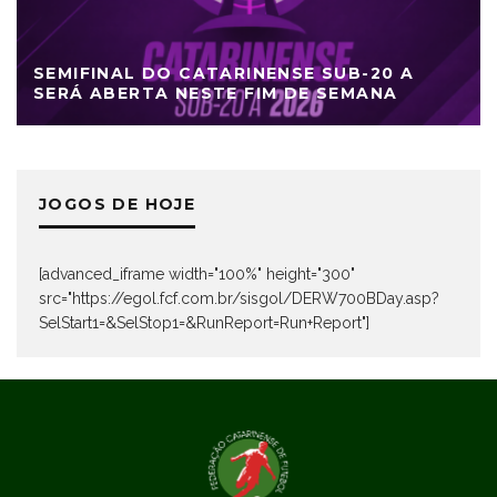
SEMIFINAL DO CATARINENSE SUB-20 A
SERÁ ABERTA NESTE FIM DE SEMANA
JOGOS DE HOJE
[advanced_iframe width="100%" height="300"
src="https://egol.fcf.com.br/sisgol/DERW700BDay.asp?
SelStart1=&SelStop1=&RunReport=Run+Report"]