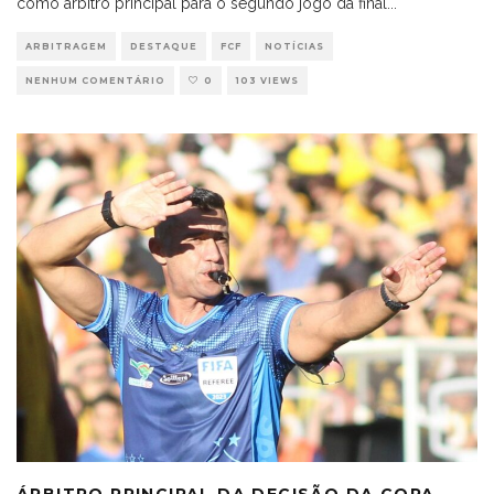
como árbitro principal para o segundo jogo da final
...
ARBITRAGEM
DESTAQUE
FCF
NOTÍCIAS
NENHUM COMENTÁRIO
0
103 VIEWS
ÁRBITRO PRINCIPAL DA DECISÃO DA COPA