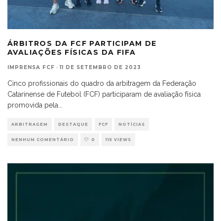
ÁRBITROS DA FCF PARTICIPAM DE
AVALIAÇÕES FÍSICAS DA FIFA
IMPRENSA FCF
·
11 DE SETEMBRO DE 2023
Cinco profissionais do quadro da arbitragem da Federação
Catarinense de Futebol (FCF) participaram de avaliação física
promovida pela
...
ARBITRAGEM
DESTAQUE
FCF
NOTÍCIAS
NENHUM COMENTÁRIO
0
115 VIEWS