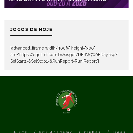
JOGOS DE HOJE
[advanced_iframe width="100%" height="300"
src="https://egol.fcf.com.br/sisgol/DERW700BDay.asp?
SelStart1=&SelStop1=&RunReport=Run+Report"]
A FCF
FCF Academy
Clubes
Ligas