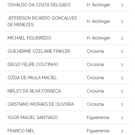
OSVALDO DA COSTA DELGADO
H. Aichinger
1
JEFFERSON RICARDO GONCALVES
H. Aichinger
1
DE MENEZES
MICHAEL FIGUEIREDO
H. Aichinger
1
GUILHERME OZELAME FINKLER
Criciúma
1
DIEGO FELIPE COUTINHO
Criciúma
1
OZEIA DE PAULA MACIEL
Criciúma
1
NIRLEY DA SILVA FONSECA
Criciúma
1
CRISTIANO MORAES DE OLIVEIRA
Criciúma
1
YGOR MACIEL SANTIAGO
Figueirense
1
FRANCO NIEL
Figueirense
1