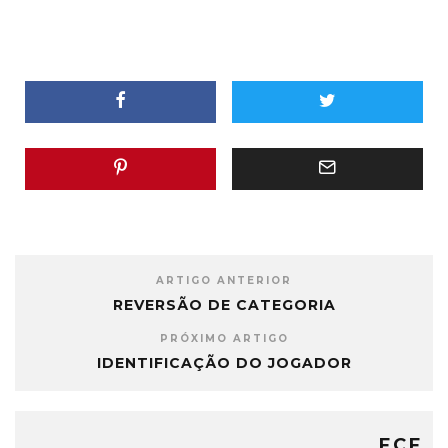
Rosnei Hoffmann Scherer –
CBF Assistente 2: Jose
Roberto Larroyd – CBF 4º
Árbitro: Natanaa Everton…
ARTIGO ANTERIOR
REVERSÃO DE CATEGORIA
PRÓXIMO ARTIGO
IDENTIFICAÇÃO DO JOGADOR
FCF