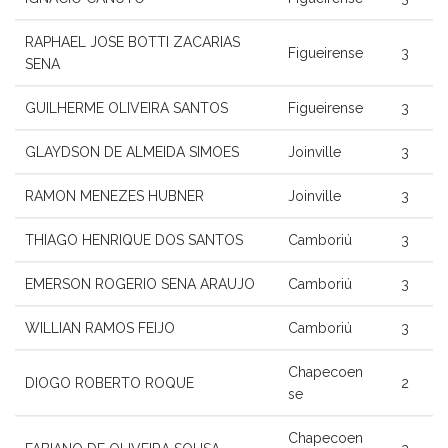
RAPHAEL JOSE BOTTI ZACARIAS
Figueirense
3
SENA
GUILHERME OLIVEIRA SANTOS
Figueirense
3
GLAYDSON DE ALMEIDA SIMOES
Joinville
3
RAMON MENEZES HUBNER
Joinville
3
THIAGO HENRIQUE DOS SANTOS
Camboriú
3
EMERSON ROGERIO SENA ARAUJO
Camboriú
3
WILLIAN RAMOS FEIJO
Camboriú
3
Chapecoen
DIOGO ROBERTO ROQUE
2
se
Chapecoen