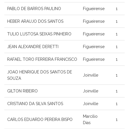
PABLO DE BARROS PAULINO
Figueirense
1
HEBER ARAUJO DOS SANTOS
Figueirense
1
TULIO LUSTOSA SEIXAS PINHEIRO
Figueirense
1
JEAN ALEXANDRE DERETTI
Figueirense
1
RAFAEL TORO FERREIRA FRANCISCO
Figueirense
1
JOAO HENRIQUE DOS SANTOS DE
Joinville
1
SOUZA
GILTON RIBEIRO
Joinville
1
CRISTIANO DA SILVA SANTOS
Joinville
1
Marcílio
CARLOS EDUARDO PEREIRA BISPO
1
Dias