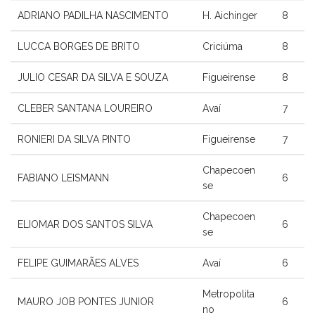
ADRIANO PADILHA NASCIMENTO
H. Aichinger
8
LUCCA BORGES DE BRITO
Criciúma
8
JULIO CESAR DA SILVA E SOUZA
Figueirense
8
CLEBER SANTANA LOUREIRO
Avaí
7
RONIERI DA SILVA PINTO
Figueirense
7
Chapecoen
FABIANO LEISMANN
6
se
Chapecoen
ELIOMAR DOS SANTOS SILVA
6
se
FELIPE GUIMARÃES ALVES
Avaí
6
Metropolita
MAURO JOB PONTES JUNIOR
6
no