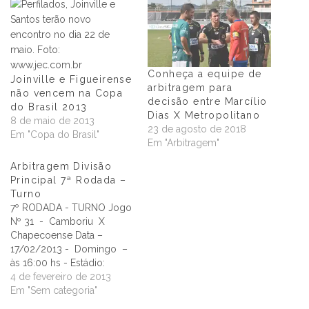
Conheça a equipe de
Joinville e Figueirense
arbitragem para
não vencem na Copa
decisão entre Marcílio
do Brasil 2013
Dias X Metropolitano
8 de maio de 2013
23 de agosto de 2018
Em "Copa do Brasil"
Em "Arbitragem"
Arbitragem Divisão
Principal 7ª Rodada –
Turno
7º RODADA - TURNO Jogo
Nº 31 - Camboriu X
Chapecoense Data –
17/02/2013 - Domingo –
às 16:00 hs - Estádio:
Roberto Santos Garcia –
4 de fevereiro de 2013
Camboriu Arbitro: Jefferson
Em "Sem categoria"
Schmidt – CBF Assistente 1: