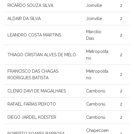
RICARDO SOUZA SILVA
Joinville
2
ALDAIR DA SILVA
Joinville
2
Marcílio
LEANDRO COSTA MARTINS
2
Dias
Metropolita
THIAGO CRISTIAN ALVES DE MELO
2
no
FRANCISCO DAS CHAGAS
Metropolita
2
RODRIGUES BATISTA
no
CLENIO DAVI DE MAGALHAES
Camboriú
2
RAFAEL FARIAS PEIXOTO
Camboriú
2
DIEGO JARDEL KOESTER
Camboriú
2
Chapecoen
ROBERTO SOARES BARBOSA
1