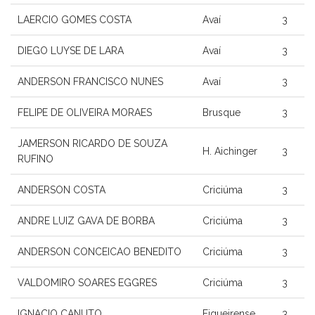
LAERCIO GOMES COSTA
Avaí
3
DIEGO LUYSE DE LARA
Avaí
3
ANDERSON FRANCISCO NUNES
Avaí
3
FELIPE DE OLIVEIRA MORAES
Brusque
3
JAMERSON RICARDO DE SOUZA
H. Aichinger
3
RUFINO
ANDERSON COSTA
Criciúma
3
ANDRE LUIZ GAVA DE BORBA
Criciúma
3
ANDERSON CONCEICAO BENEDITO
Criciúma
3
VALDOMIRO SOARES EGGRES
Criciúma
3
IGNACIO CANUTO
Figueirense
3