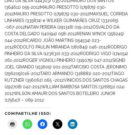
LINO DA SILVA (144303) 035-2012
MAURO DOS SANTOS
(364611) 055-2012
MAURO PRESOTTO (179875) 030-
2012
MAURO PRESOTTO (179875) 030-2012
MAXSUEL CORREIA
LINHARES (335874) e WILKER GUIMARÃES CRUZ (332065)
-067-2012
NATAN PEREIRA (291318) 019-2012
OSVALDO DA
COSTA DELGADO (140194) 058-2012
RENAN WINCK (356245)
044-2012
RICARDO JOÃO MARTINS (154534) 023-
2012
RODOLFO PAULIN MIRANDA (180845) 046-2012
RODRIGO
PINHEIRO DA SILVA (123630) 033-2012
RODRIGO VIGO (174054)
061-2012
ROGER VIGNOLI PINHEIRO (319079) 047-2012
SIGNEI
JOEL GRANDO (153605) 001-2012
TARCISIO COSTA JERONIMO
(296209)016-2012
TARO ARMANDO (318881) 020-2012
TIAGO
KUTZNER (356062) 065 -2012
VINICIOS DOS SANTOS CHAGAS
(292708) 042-2012
WILLIAM BARBOSA SANTOS (326851) 024-
2012
WILSON AMAURI DOS SANTOS BOTELEIRO JUNIOR
(175647) – 069-2012
COMPARTILHE ISSO: