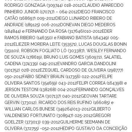
RODRIGO GONZAGA (309744) 018-2012
CLAUDIO APARECIDO
PINHEIRO JUNIOR (170717) – 064-2012
DIEGO FRANCISCO
CATÃO (168697) 009-2012
DIEGO LUNARDO RIBEIRO DE
ANDRADE (189125) 006-2012
DONEVAN DIEGO MEDEIROS
(184844) e FERNANDO DA ROSA (317646)010-2012
EDER
RAMOS RIBEIRO (146350) e FABIANO BATISTA (164349) 005-
2012
ELIEZER MOREIRA LEITE (353571), LUCAS DOUGLAS BONIN
(351101), ROBSON FOGLIATO LÓ (303387), WESLEY FERNANDO
DE SOUZA (178619), BRUNO LUIS GOMES (360972), SALATIEL
CADENA (374339) 049-2012
EVANDRO GARCIA DANDOLINI
(301752) 028-2012
EZEQUIEL CARDOSO DE OLIVEIRA (298777)
050-2012
FABIO SIDNEY BRAUN (117356) 022-2012
FELIPE
OLIVEIRA SANTOS (354659) 043-2012
FELIPI CORREA (164398) e
JERSON TESTONI (138268) 004-2012
FERNANDO GONÇALVES
DE OLIVEIRA SOUZA (307137) 040-2012
GEOVAN TARTARE
GERVIN (373012), RICARDO DOS REIS RUFINO (166085) e
WILLIAN CARLOS BUNESE (349264)013-2012
GILBERTO
VALDENESIO FORTUNATO (308947) 025-2012
GREGORI
GOELZER (373013) 039-2012
GUILHERME SEEMANN DE
OLIVEIRA (372755) -052-2012
HEDIPO GUSTAVO DA CONCEIÇÃO