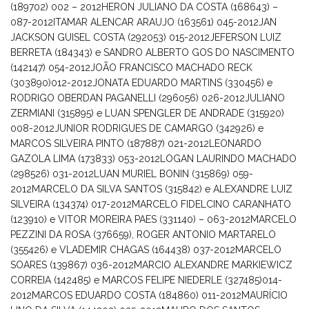
(189702) 002 – 2012
HERON JULIANO DA COSTA (168643) –
087-2012
ITAMAR ALENCAR ARAUJO (163561) 045-2012
JAN
JACKSON GUISEL COSTA (292053) 015-2012
JEFERSON LUIZ
BERRETA (184343) e SANDRO ALBERTO GOS DO NASCIMENTO
(142147) 054-2012
JOÃO FRANCISCO MACHADO RECK
(303890)012-2012
JONATA EDUARDO MARTINS (330456) e
RODRIGO OBERDAN PAGANELLI (296056) 026-2012
JULIANO
ZERMIANI (315895) e LUAN SPENGLER DE ANDRADE (315920)
008-2012
JUNIOR RODRIGUES DE CAMARGO (342926) e
MARCOS SILVEIRA PINTO (187887) 021-2012
LEONARDO
GAZOLA LIMA (173833) 053-2012
LOGAN LAURINDO MACHADO
(298526) 031-2012
LUAN MURIEL BONIN (315869) 059-
2012
MARCELO DA SILVA SANTOS (315842) e ALEXANDRE LUIZ
SILVEIRA (134374) 017-2012
MARCELO FIDELCINO CARANHATO
(123910) e VITOR MOREIRA PAES (331140) – 063-2012
MARCELO
PEZZINI DA ROSA (376659), ROGER ANTONIO MARTARELO
(355426) e VLADEMIR CHAGAS (164438) 037-2012
MARCELO
SOARES (139867) 036-2012
MARCIO ALEXANDRE MARKIEWICZ
CORREIA (142485) e MARCOS FELIPE NIEDERLE (327485)014-
2012
MARCOS EDUARDO COSTA (184860) 011-2012
MAURÍCIO