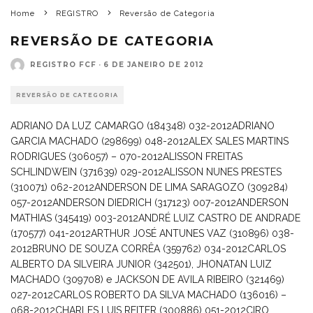
Home
REGISTRO
Reversão de Categoria
REVERSÃO DE CATEGORIA
REGISTRO FCF
·
6 DE JANEIRO DE 2012
REVERSÃO DE CATEGORIA
ADRIANO DA LUZ CAMARGO (184348) 032-2012
ADRIANO
GARCIA MACHADO (298699) 048-2012
ALEX SALES MARTINS
RODRIGUES (306057) – 070-2012
ALISSON FREITAS
SCHLINDWEIN (371639) 029-2012
ALISSON NUNES PRESTES
(310071) 062-2012
ANDERSON DE LIMA SARAGOZO (309284)
057-2012
ANDERSON DIEDRICH (317123) 007-2012
ANDERSON
MATHIAS (345419) 003-2012
ANDRÉ LUIZ CASTRO DE ANDRADE
(170577) 041-2012
ARTHUR JOSÉ ANTUNES VAZ (310896) 038-
2012
BRUNO DE SOUZA CORRÊA (359762) 034-2012
CARLOS
ALBERTO DA SILVEIRA JUNIOR (342501), JHONATAN LUIZ
MACHADO (309708) e JACKSON DE AVILA RIBEIRO (321469)
027-2012
CARLOS ROBERTO DA SILVA MACHADO (136016) –
068-2012
CHARLES LUIS REITER (300886) 051-2012
CIRO