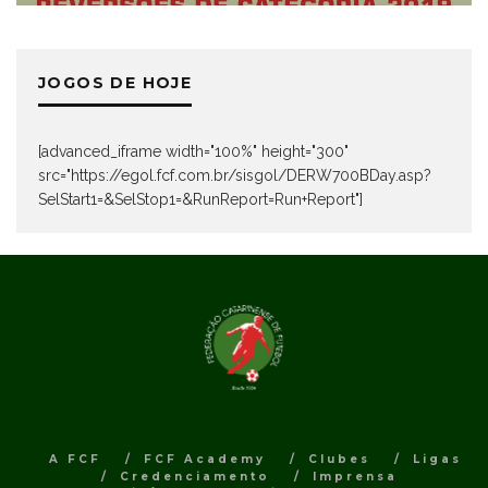
JOGOS DE HOJE
[advanced_iframe width="100%" height="300"
src="https://egol.fcf.com.br/sisgol/DERW700BDay.asp?
SelStart1=&SelStop1=&RunReport=Run+Report"]
A FCF
FCF Academy
Clubes
Ligas
Credenciamento
Imprensa