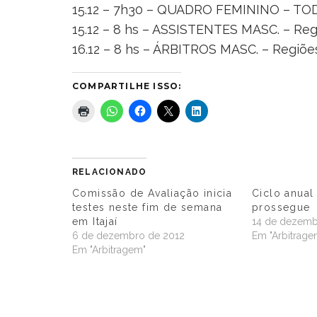
15.12 – 7h30 – QUADRO FEMININO – T
15.12 – 8 hs – ASSISTENTES MASC. – Re
16.12 – 8 hs – ÁRBITROS MASC. – Regiõ
COMPARTILHE ISSO:
RELACIONADO
Comissão de Avaliação inicia
Ciclo anual
testes neste fim de semana
prossegue
em Itajaí
14 de dezemb
6 de dezembro de 2012
Em "Arbitrage
Em "Arbitragem"