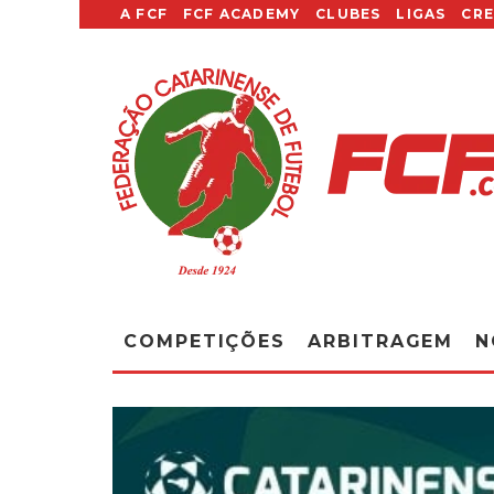
A FCF
FCF ACADEMY
CLUBES
LIGAS
CR
COMPETIÇÕES
ARBITRAGEM
N