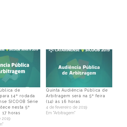
ública de
Quinta Audiência Pública de
para 14ª rodada
Arbitragem será na 5ª feira
ense SICOOB Série
(14) às 16 horas
tece nesta 5ª
4 de fevereiro de 2019
às 17 horas
Em "Arbitragem"
e 2019
m"