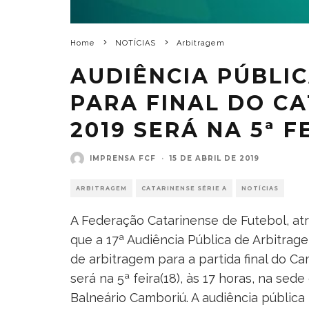
Home
NOTÍCIAS
Arbitragem
AUDIÊNCIA PÚBLI
PARA FINAL DO C
2019 SERÁ NA 5ª F
IMPRENSA FCF
·
15 DE ABRIL DE 2019
ARBITRAGEM
CATARINENSE SÉRIE A
NOTÍCIAS
A Federação Catarinense de Futebol, a
que a 17ª Audiência Pública de Arbitrag
de arbitragem para a partida final do 
será na 5ª feira(18), às 17 horas, na se
Balneário Camboriú. A audiência pública