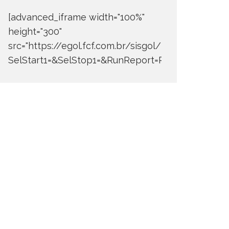
[advanced_iframe width="100%"
height="300"
src="https://egol.fcf.com.br/sisgol/DERW700BDay
SelStart1=&SelStop1=&RunReport=Run+Report"]