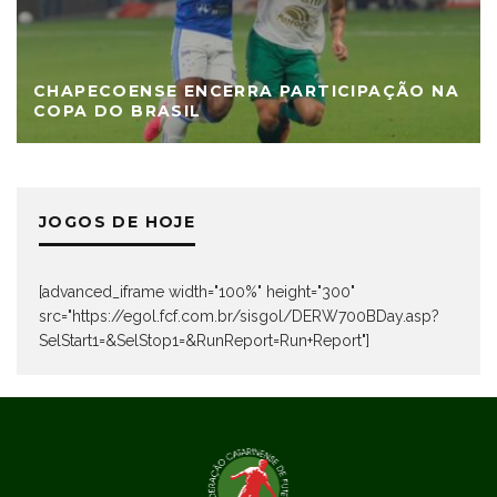
CHAPECOENSE ENCERRA PARTICIPAÇÃO NA
COPA DO BRASIL
JOGOS DE HOJE
[advanced_iframe width="100%" height="300"
src="https://egol.fcf.com.br/sisgol/DERW700BDay.asp?
SelStart1=&SelStop1=&RunReport=Run+Report"]