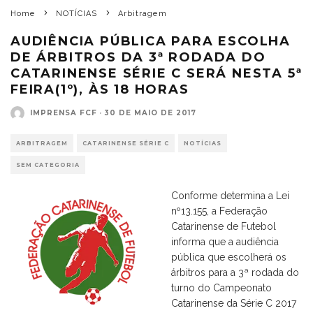
Home
NOTÍCIAS
Arbitragem
AUDIÊNCIA PÚBLICA PARA ESCOLHA
DE ÁRBITROS DA 3ª RODADA DO
CATARINENSE SÉRIE C SERÁ NESTA 5ª
FEIRA(1º), ÀS 18 HORAS
IMPRENSA FCF
·
30 DE MAIO DE 2017
ARBITRAGEM
CATARINENSE SÉRIE C
NOTÍCIAS
SEM CATEGORIA
Conforme determina a Lei
nº13.155, a Federação
Catarinense de Futebol
informa que a audiência
pública que escolherá os
árbitros para a 3ª rodada do
turno do Campeonato
Catarinense da Série C 2017