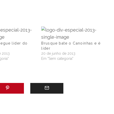
segue líder do
Brusque bate o Canoinhas e é
líder
e 2013
20 de junho de 2013
oria"
Em "Sem categoria"