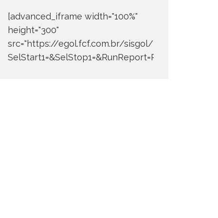
[advanced_iframe width="100%"
height="300"
src="https://egol.fcf.com.br/sisgol/DERW700BDay
SelStart1=&SelStop1=&RunReport=Run+Report"]