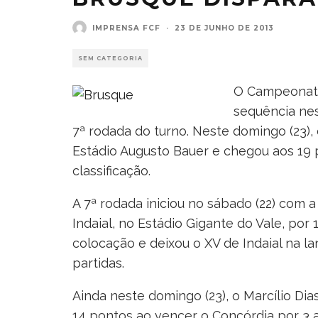
IMPRENSA FCF
·
23 DE JUNHO DE 2013
SEM CATEGORIA
O Campeonato 
sequência nes
7ª rodada do turno. Neste domingo (23),
Estádio Augusto Bauer e chegou aos 19 p
classificação.
A 7ª rodada iniciou no sábado (22) com a
Indaial, no Estádio Gigante do Vale, por 1
colocação e deixou o XV de Indaial na 
partidas.
Ainda neste domingo (23), o Marcílio Di
14 pontos ao vencer o Concórdia por 3 