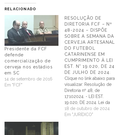
RELACIONADO
RESOLUÇÃO DE
DIRETORIA FCF – Nº
48-2024 – DISPÕE
SOBRE A SEMANA DA
CERVEJA ARTESANAL
DO FUTEBOL
Presidente da FCF
CATARINENSE EM
defende
CUMPRIMENTO À LEI
comercialização de
EST. N° 19.020, DE 24
cerveja nos estádios
DE JULHO DE 2024.
em SC
Clique no link abaixo para
14 de setembro de 2016
visualizar: Resolução de
Em "FCF"
Diretoria nº 48, de
17.102024. - LEI EST.
19.020, DE 2024. Lei da
Cerveja
18 de outubro de 2024
Em "JURÍDICO"