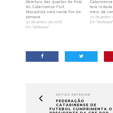
Abertura das quartas de final
Catarinense
do Catarinense Fort
terá rodada
Atacadista será neste fim de
meio de se
semana
20 de janeiro
30 de janeiro de 2026
Em "destaque
Em "destaque"
ARTIGO ANTERIOR
FEDERAÇÃO
CATARINENSE DE
FUTEBOL CUMPRIMENTA O
PRESIDENTE DA CBF POR