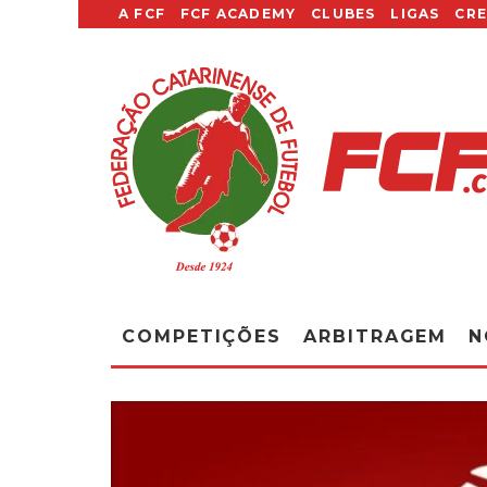
A FCF
FCF ACADEMY
CLUBES
LIGAS
CR
COMPETIÇÕES
ARBITRAGEM
N