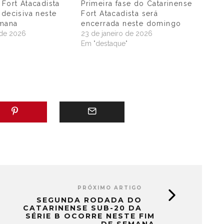
 Fort Atacadista
Primeira fase do Catarinense
 decisiva neste
Fort Atacadista será
mana
encerrada neste domingo
 de 2026
23 de janeiro de 2026
"
Em "destaque"
PRÓXIMO ARTIGO
SEGUNDA RODADA DO
CATARINENSE SUB-20 DA
SÉRIE B OCORRE NESTE FIM
DE SEMANA