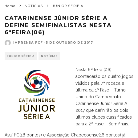
Home
NOTÍCIAS
JUNIOR SÉRIE A
CATARINENSE JÚNIOR SÉRIE A
DEFINE SEMIFINALISTAS NESTA
6ªFEIRA(06)
IMPRENSA FCF
·
5 DE OUTUBRO DE 2017
JUNIOR SÉRIE A
NOTÍCIAS
Nesta 6ª feira (06)
acontecerão os quatro jogos
válidos pela 7ª rodada e
última da 1ª Fase – Turno
Único do Campeonato
Catarinense Júnior Série A
2017 que definirão os dois
últimos clubes classificados
para a 2ª Fase – Semifinais.
Avaí FC(18 pontos) e Associação Chapecoense(16 pontos) já