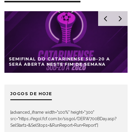
SEMIFINAL DO CATARINENSE SUB-20 A
SERÁ ABERTA NESTE FIM DE SEMANA
JOGOS DE HOJE
[advanced_iframe width="100%" height="300"
src="https://egol.fcf.com.br/sisgol/DERW700BDay.asp?
SelStart1=&SelStop1=&RunReport=Run+Report"]