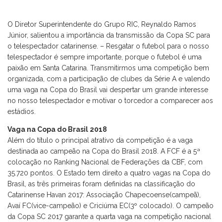
O Diretor Superintendente do Grupo RIC, Reynaldo Ramos
Júnior, salientou a importância da transmissão da Copa SC para
o telespectador catarinense. – Resgatar o futebol para o nosso
telespectador é sempre importante, porque o futebol é uma
paixão em Santa Catarina. Transmitirmos uma competição bem
organizada, com a participação de clubes da Série A e valendo
uma vaga na Copa do Brasil vai despertar um grande interesse
no nosso telespectador e motivar o torcedor a comparecer aos
estádios.
Vaga na Copa do Brasil 2018
Além do título o principal atrativo da competição é a vaga
destinada ao campeão na Copa do Brasil 2018. A FCF é a 5ª
colocação no Ranking Nacional de Federações da CBF, com
35.720 pontos. O Estado tem direito a quatro vagas na Copa do
Brasil, as três primeiras foram definidas na classificação do
Catarinense Havan 2017: Associação Chapecoense(campeã),
Avaí FC(vice-campeão) e Criciúma EC(3º colocado). O campeão
da Copa SC 2017 garante a quarta vaga na competição nacional